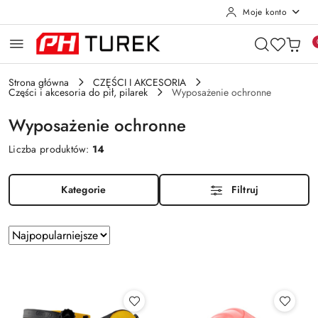
Moje konto
Przejdź do treści głównej
Przejdź do wyszukiwarki
Przejdź do moje konto
Przejdź do menu głównego
Przejdź do stopki
Strona główna
CZĘŚCI I AKCESORIA
Części i akcesoria do pił, pilarek
Wyposażenie ochronne
Wyposażenie ochronne
Liczba produktów:
14
Kategorie
Filtruj
Zastosowano
Sortuj
według
sortowanie:
Najpopularniejsze.