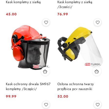
Kask kompletny z siatką
Kask kompletny z siatką
/3cześci/
45.00
76.99
Cena:
Cena:
Kask ochronny drwala SM967
Osłona ochronna twarzy
kompletny /3części/
przyłbica pcv nauszniki
99.99
52.00
Cena:
Cena: