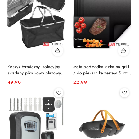
Koszyk termiczny izolacyjny
Mata podkładka tacka na grill
składany piknikowy plażowy
/ do piekarnika zestaw 5 szt
turystyczny 30L
33x40cm
49.90
22.99
Cena:
Cena: