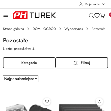
Moje konto
Przejdź do treści głównej
Przejdź do wyszukiwarki
Przejdź do moje konto
Przejdź do menu głównego
Przejdź do stopki
Strona główna
DOM i OGRÓD
Wypoczynek
Pozostałe
Pozostałe
Liczba produktów:
4
Kategorie
Filtruj
Zastosowano
Sortuj
według
sortowanie:
Najpopularniejsze.