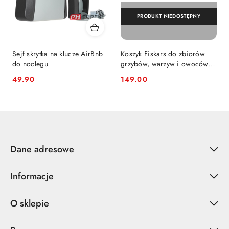
PRODUKT NIEDOSTĘPNY
Sejf skrytka na klucze AirBnb
Koszyk Fiskars do zbiorów
do noclegu
grzybów, warzyw i owoców z
durszlakiem
49.90
149.00
Cena:
Cena:
Dane adresowe
Informacje
O sklepie