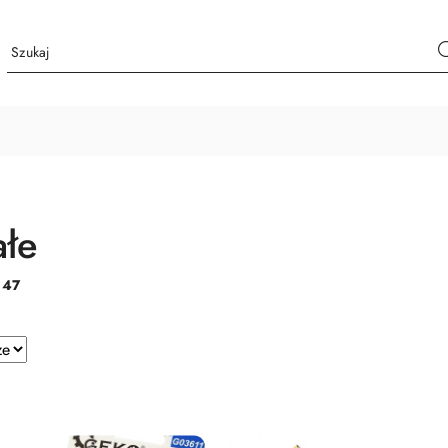
ałe
:
47
e.