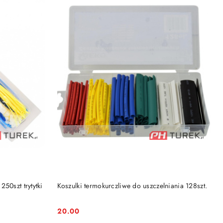
DO KOSZYKA
50szt trytytki
Koszulki termokurczliwe do uszczelniania 128szt.
20.00
Cena: