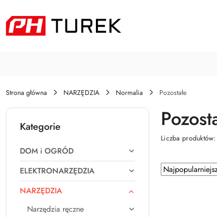
Przejdź do treści głównej
Przejdź do wyszukiwarki
Przejdź do moje konto
Przejdź do menu głównego
Przejdź do stopki
Strona główna
NARZĘDZIA
Normalia
Pozostałe
Pozost
Kategorie
Liczba produktów
DOM i OGRÓD
Zastosowano
Sortuj
ELEKTRONARZĘDZIA
według
sortowanie:
NARZĘDZIA
Najpopularniejsz
Narzędzia ręczne