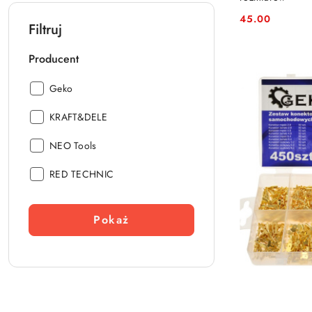
45.00
Cena:
Filtruj
Producent
Producent:
Geko
Producent:
KRAFT&DELE
Producent:
NEO Tools
Producent:
RED TECHNIC
Pokaż