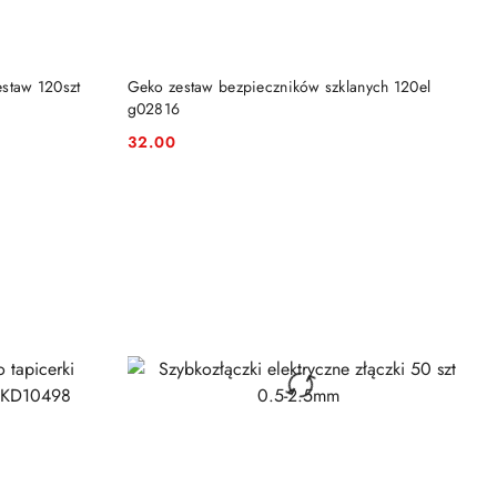
DO KOSZYKA
staw 120szt
Geko zestaw bezpieczników szklanych 120el
g02816
32.00
Cena: