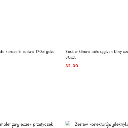
DO KOSZYKA
DO KOSZYKA
do karoserii zestaw 170el geko
Zestaw klinów półokągłych kliny c
80szt.
32.00
Cena: