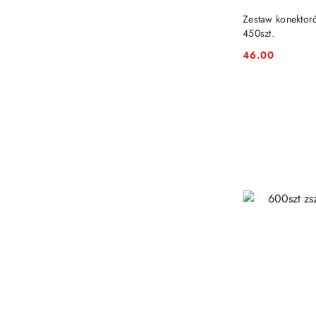
Zestaw konekto
450szt.
46.00
Cena: