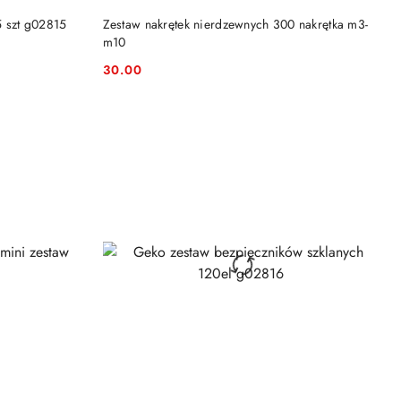
DO KOSZYKA
 szt g02815
Zestaw nakrętek nierdzewnych 300 nakrętka m3-
m10
30.00
Cena: