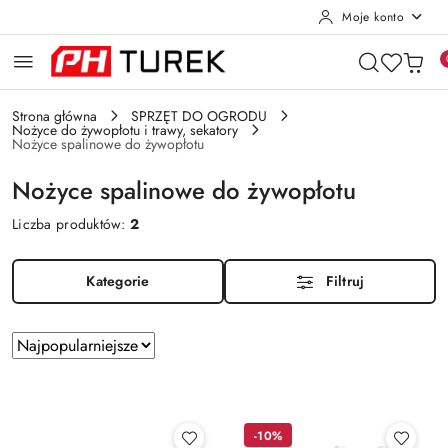
Moje konto
Przejdź do treści głównej
Przejdź do wyszukiwarki
Przejdź do moje konto
Przejdź do menu głównego
Przejdź do stopki
Strona główna
SPRZĘT DO OGRODU
Nożyce do żywopłotu i trawy, sekatory
Nożyce spalinowe do żywopłotu
Nożyce spalinowe do żywopłotu
Liczba produktów:
2
Kategorie
Filtruj
Zastosowano
Sortuj
według
sortowanie:
Najpopularniejsze.
-10%