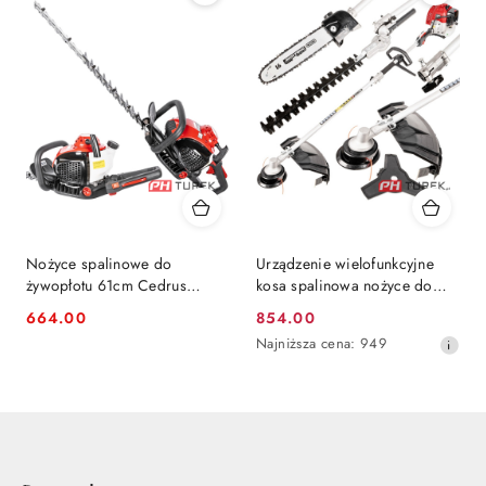
Nożyce spalinowe do
Urządzenie wielofunkcyjne
żywopłotu 61cm Cedrus
kosa spalinowa nożyce do
CEDNZ02 24,5cm3 610mm
żywopłotu piła Cedrus
664.00
854.00
Cena:
Cena
0,85kW
Najniższa
Najniższa cena:
949
promocyjna:
cena
z
30
dni
przed
obniżką