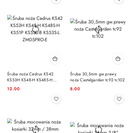
Śruba noża Cedrus KS42
Śruba 30,5mm gw.prawy
KS53H KS48-H KS48S-H
noża Castelgarden tc92 tc102
KS51P KS53S-B KS53S-L
12.00
8.00
Cena:
Cena:
ZM05PRO-E