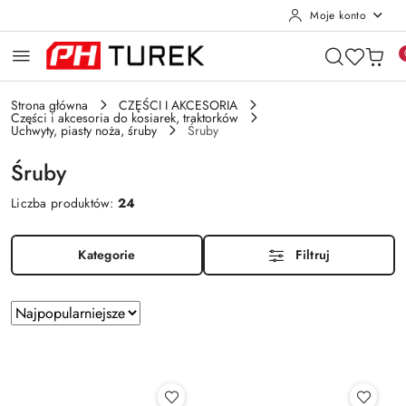
Moje konto
Przejdź do treści głównej
Przejdź do wyszukiwarki
Przejdź do moje konto
Przejdź do menu głównego
Przejdź do stopki
Strona główna
CZĘŚCI I AKCESORIA
Części i akcesoria do kosiarek, traktorków
Uchwyty, piasty noża, śruby
Śruby
Śruby
Liczba produktów:
24
Kategorie
Filtruj
Zastosowano
Sortuj
według
sortowanie:
Najpopularniejsze.