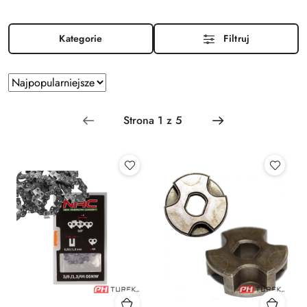
Kategorie
Filtruj
Zastosowano
Sortuj
według
sortowanie:
Najpopularniejsze.