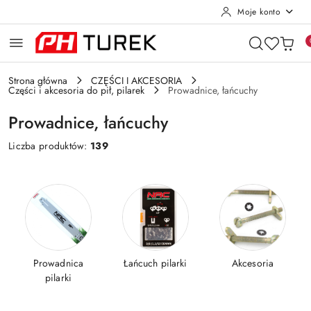
Moje konto
Przejdź do treści głównej
Przejdź do wyszukiwarki
Przejdź do moje konto
Przejdź do menu głównego
Przejdź do stopki
Strona główna
CZĘŚCI I AKCESORIA
Części i akcesoria do pił, pilarek
Prowadnice, łańcuchy
Prowadnice, łańcuchy
Liczba produktów:
139
Prowadnica
Łańcuch pilarki
Akcesoria
pilarki