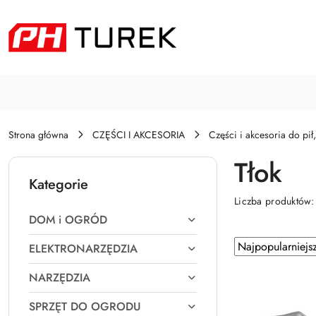
Przejdź do treści głównej
Przejdź do wyszukiwarki
Przejdź do moje konto
Przejdź do menu głównego
Przejdź do stopki
Strona główna
CZĘŚCI I AKCESORIA
Części i akcesoria do pił,
Tłok
Kategorie
Liczba produktów
DOM i OGRÓD
Zastosowano
Sortuj
ELEKTRONARZĘDZIA
według
sortowanie:
NARZĘDZIA
Najpopularniejsz
SPRZĘT DO OGRODU