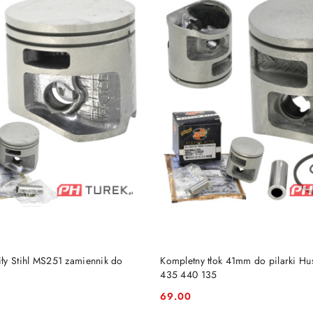
DO KOSZYKA
DO KOSZYKA
ły Stihl MS251 zamiennik do
Kompletny tłok 41mm do pilarki H
435 440 135
69.00
Cena: