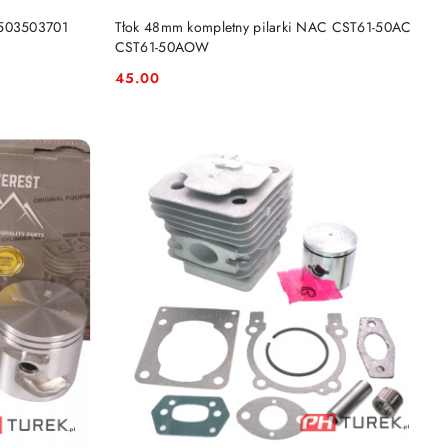
DO KOSZYKA
 503503701
Tłok 48mm kompletny pilarki NAC CST61-50AC
CST61-50AOW
45.00
Cena: