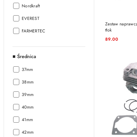
Producent:
Nordkraft
Producent:
EVEREST
Zestaw naprawcz
tłok
Producent:
FARMERTEC
89.00
Cena:
■ Średnica
■
37mm
Średnica:
■
38mm
Średnica:
■
39mm
Średnica:
■
40mm
Średnica:
■
41mm
Średnica:
■
42mm