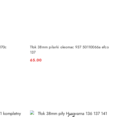
DO KOSZYKA
170c
Tłok 38mm pilarki oleomac 937 50110066a efco
137
65.00
Cena: