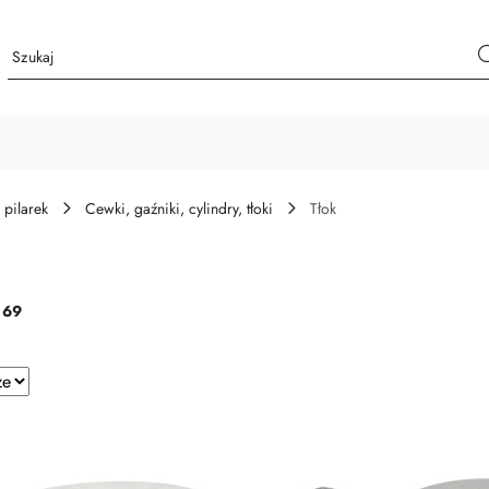
 pilarek
Cewki, gaźniki, cylindry, tłoki
Tłok
:
69
e.