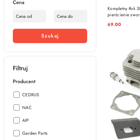
Cena
Kompletny tłok 3
pierścienie swo
69.00
Cena:
Szukaj
Filtruj
Producent
Producent:
CEDRUS
Producent:
NAC
Producent:
AIP
Producent:
Garden Parts