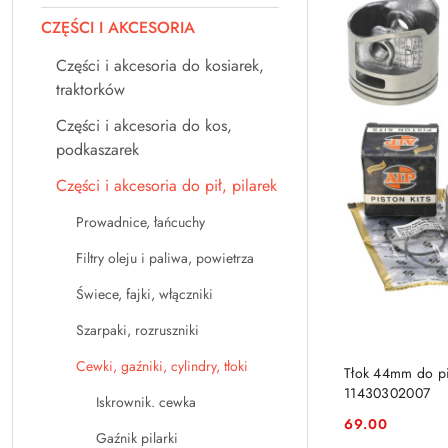
CZĘŚCI I AKCESORIA
Części i akcesoria do kosiarek,
traktorków
Części i akcesoria do kos,
podkaszarek
Części i akcesoria do pił, pilarek
Prowadnice, łańcuchy
Filtry oleju i paliwa, powietrza
Świece, fajki, włączniki
Szarpaki, rozruszniki
Cewki, gaźniki, cylindry, tłoki
Tłok 44mm do pi
11430302007
Iskrownik. cewka
69.00
Cena:
Gaźnik pilarki