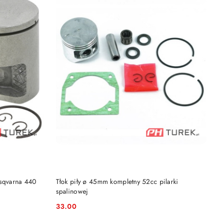
DO KOSZYKA
usqvarna 440
Tłok piły ø 45mm kompletny 52cc pilarki
spalinowej
33.00
Cena: