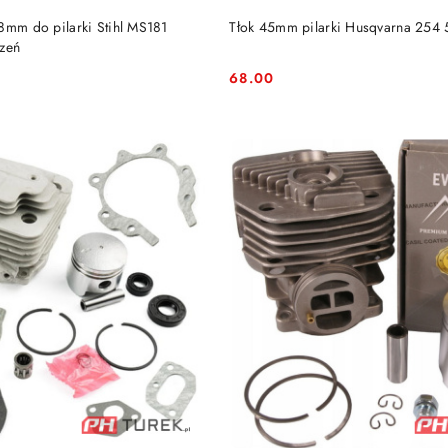
DO KOSZYKA
DO KOSZYKA
8mm do pilarki Stihl MS181
Tłok 45mm pilarki Husqvarna 254
rzeń
68.00
Cena: