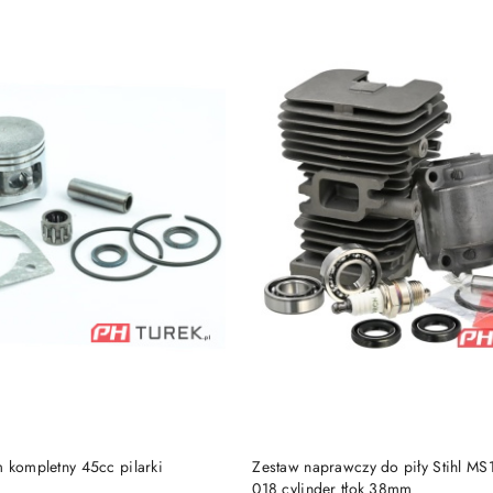
DO KOSZYKA
DO KOSZYKA
 kompletny 45cc pilarki
Zestaw naprawczy do piły Stihl M
018 cylinder tłok 38mm