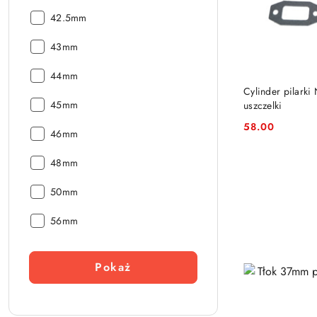
Średnica:
■
42.5mm
Średnica:
■
43mm
Średnica:
■
44mm
Średnica:
Cylinder pilark
■
45mm
uszczelki
Średnica:
58.00
■
Cena:
46mm
Średnica:
■
48mm
Średnica:
■
50mm
Średnica:
■
56mm
Średnica:
Pokaż