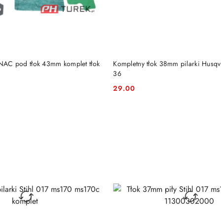
DO KOSZYKA
DO KOSZYKA
i NAC pod tłok 43mm komplet tłok
Kompletny tłok 38mm pilarki Husq
36
29.00
Cena: