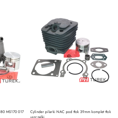
DO KOSZYKA
S180 MS170 017
Cylinder pilarki NAC pod tłok 39mm komplet tłok
uszczelki