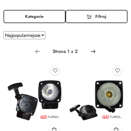
Kategorie
Filtruj
Zastosowano
Sortuj
według
sortowanie:
Najpopularniejsze.