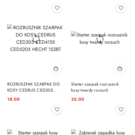
Cena:
Cena:
ROZRUSZNIK SZARPAK DO
Starter szarpak rozrusznik
KOSY CEDRUS CED305
kosy twardy rorzuch
CED415X CED520X HECHT
18.00
35.00
Cena:
Cena:
152BT