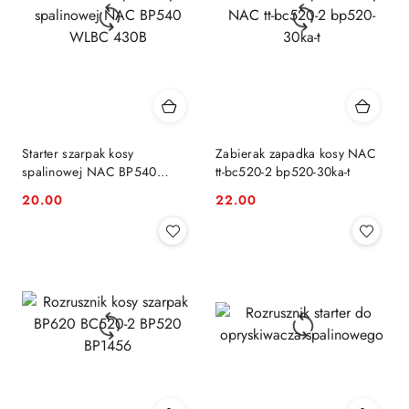
Starter szarpak kosy
Zabierak zapadka kosy NAC
spalinowej NAC BP540
tt-bc520-2 bp520-30ka-t
WLBC 430B
20.00
22.00
Cena:
Cena: