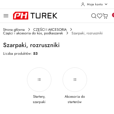
Moje konto
Przejdź do treści głównej
Przejdź do wyszukiwarki
Przejdź do moje konto
Przejdź do menu głównego
Przejdź do stopki
Strona główna
CZĘŚCI I AKCESORIA
Części i akcesoria do kos, podkaszarek
Szarpaki, rozruszniki
Szarpaki, rozruszniki
Liczba produktów:
53
Startery,
Akcesoria do
szarpaki
starterów