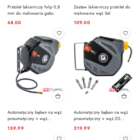
Pistolet lakierniczy hvlp 0,8
Zestaw lakierniczy pistolet do
mm do malowania geko
malowania wąż 5el
68.00
109.00
Cena:
Cena:
Automatyczny bęben na wąż
Automatyczny bęben na wąż
pneumatyczny + wąż
pneumatyczny + wąż 20
14metrów powermat
metrów powermat
159.99
219.99
Cena:
Cena: