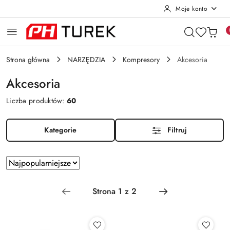
Moje konto
Przejdź do treści głównej
Przejdź do wyszukiwarki
Przejdź do moje konto
Przejdź do menu głównego
Przejdź do stopki
Strona główna
NARZĘDZIA
Kompresory
Akcesoria
Akcesoria
Liczba produktów:
60
Kategorie
Filtruj
Zastosowano
Sortuj
według
sortowanie:
Najpopularniejsze.