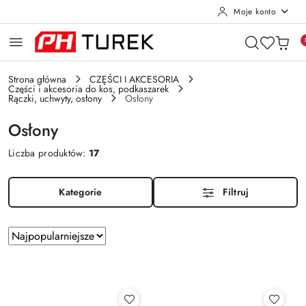
Moje konto
Przejdź do treści głównej
Przejdź do wyszukiwarki
Przejdź do moje konto
Przejdź do menu głównego
Przejdź do stopki
Strona główna
CZĘŚCI I AKCESORIA
Części i akcesoria do kos, podkaszarek
Rączki, uchwyty, osłony
Osłony
Osłony
Liczba produktów:
17
Kategorie
Filtruj
Zastosowano
Sortuj
według
sortowanie:
Najpopularniejsze.