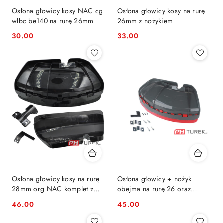
Osłona głowicy kosy NAC cg
Osłona głowicy kosy na rurę
wlbc be140 na rurę 26mm
26mm z nożykiem
30.00
33.00
Cena:
Cena:
Osłona głowicy kosy na rurę
Osłona głowicy + nożyk
28mm org NAC komplet z
obejma na rurę 26 oraz
nożykiem BP520-30KA-T
28mm
46.00
45.00
Cena:
Cena: