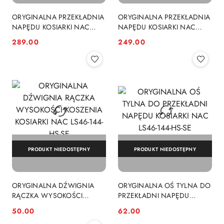
ORYGINALNA PRZEKŁADNIA
ORYGINALNA PRZEKŁADNIA
NAPĘDU KOSIARKI NAC
NAPĘDU KOSIARKI NAC
LS42-127R-JR
LS46-144-HS-SE
289.00
249.00
Cena:
Cena:
PRODUKT NIEDOSTĘPNY
PRODUKT NIEDOSTĘPNY
ORYGINALNA DŹWIGNIA
ORYGINALNA OŚ TYLNA DO
RĄCZKA WYSOKOŚCI
PRZEKŁADNI NAPĘDU
KOSZENIA KOSIARKI NAC
KOSIARKI NAC LS46-144-HS-
50.00
62.00
Cena:
Cena:
LS46-144-HS-SE
SE