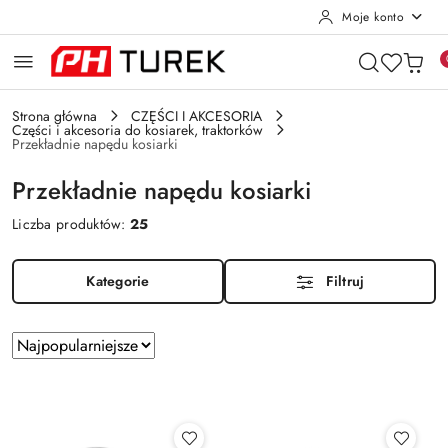
Moje konto
Przejdź do treści głównej
Przejdź do wyszukiwarki
Przejdź do moje konto
Przejdź do menu głównego
Przejdź do stopki
Strona główna
CZĘŚCI I AKCESORIA
Części i akcesoria do kosiarek, traktorków
Przekładnie napędu kosiarki
Przekładnie napędu kosiarki
Liczba produktów:
25
Kategorie
Filtruj
Zastosowano
Sortuj
według
sortowanie:
Najpopularniejsze.