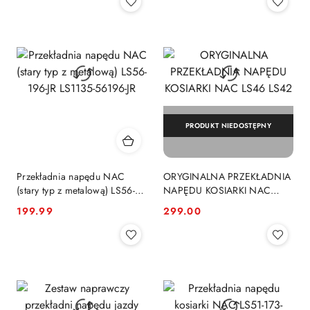
PRODUKT NIEDOSTĘPNY
Przekładnia napędu NAC
ORYGINALNA PRZEKŁADNIA
(stary typ z metalową) LS56-
NAPĘDU KOSIARKI NAC
196-JR LS1135-56196-JR
LS46 LS42
199.99
299.00
Cena:
Cena: