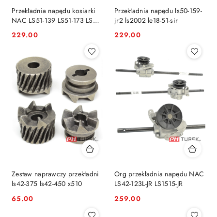
Przekładnia napędu kosiarki
Przekładnia napędu ls50-159-
NAC LS51-139 LS51-173 LS46-
jr2 ls2002 le18-51-sir
139
229.00
229.00
Cena:
Cena:
Zestaw naprawczy przekładni
Org przekładnia napędu NAC
ls42-375 ls42-450 x510
LS42-123L-JR LS1515-JR
65.00
259.00
Cena:
Cena: