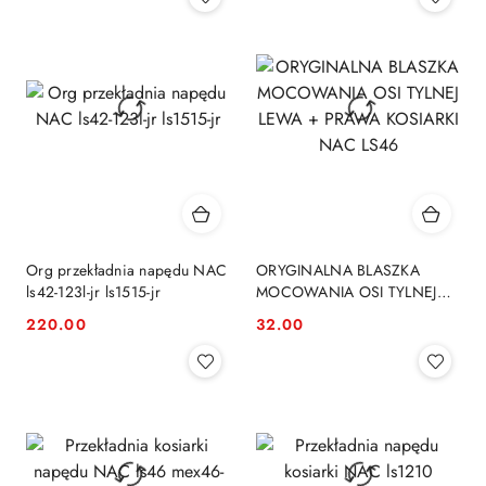
Org przekładnia napędu NAC
ORYGINALNA BLASZKA
ls42-123l-jr ls1515-jr
MOCOWANIA OSI TYLNEJ
LEWA + PRAWA KOSIARKI
220.00
32.00
Cena:
Cena:
NAC LS46