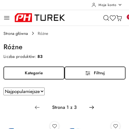
Moje konto
Przejdź do treści głównej
Przejdź do wyszukiwarki
Przejdź do moje konto
Przejdź do menu głównego
Przejdź do stopki
Strona główna
Różne
Różne
Liczba produktów:
83
Kategorie
Filtruj
Zastosowano
Sortuj
według
sortowanie:
Najpopularniejsze.