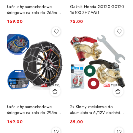
Łańcuchy samochodowe
Gaźnik Honda GX120 GX120
śniegowe na koła do 265mm
16100-ZH7-W51
KN120 3.5/12mm
169.00
75.00
Cena:
Cena:
Łańcuchy samochodowe
2x Klemy zaciskowe do
śniegowe na koła do 295mm
akumulatora 6/12V dodatnie
KN140 3.5/12mm
ujemne
169.00
35.00
Cena:
Cena: