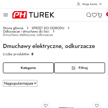
Moje konto
Przejdź do treści głównej
Przejdź do wyszukiwarki
Przejdź do moje konto
Przejdź do menu głównego
Przejdź do stopki
Strona główna
SPRZĘT DO OGRODU
Odkurzacze i dmuchawy do liści
Dmuchawy elektryczne, odkurzacze
Dmuchawy elektryczne, odkurzacze
Liczba produktów:
8
Kategorie
Filtruj
Zastosowano
Sortuj
według
sortowanie:
Najpopularniejsze.