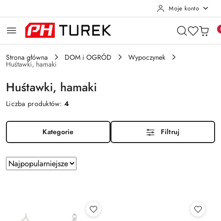
Moje konto
Przejdź do treści głównej
Przejdź do wyszukiwarki
Przejdź do moje konto
Przejdź do menu głównego
Przejdź do stopki
Strona główna
DOM i OGRÓD
Wypoczynek
Huśtawki, hamaki
Huśtawki, hamaki
Liczba produktów:
4
Kategorie
Filtruj
Zastosowano
Sortuj
według
sortowanie:
Najpopularniejsze.