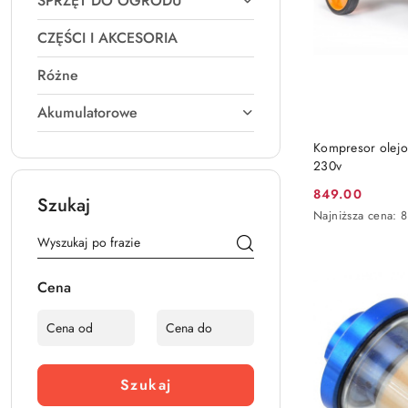
SPRZĘT DO OGRODU
CZĘŚCI I AKCESORIA
Różne
Akumulatorowe
Kompresor olejo
230v
849.00
Szukaj
Cena
Najniższa
Najniższa cena:
promocyjna:
cena
z
30
dni
Cena
przed
obniżką
Szukaj