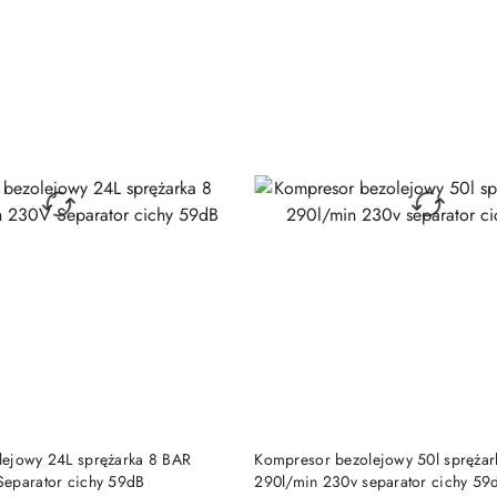
DO KOSZYKA
DO KOSZYKA
ejowy 24L sprężarka 8 BAR
Kompresor bezolejowy 50l sprężar
eparator cichy 59dB
290l/min 230v separator cichy 59