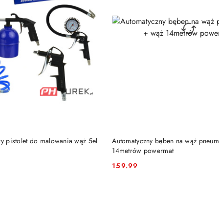
DO KOSZYKA
DO KOSZYKA
zy pistolet do malowania wąż 5el
Automatyczny bęben na wąż pneum
14metrów powermat
159.99
Cena: