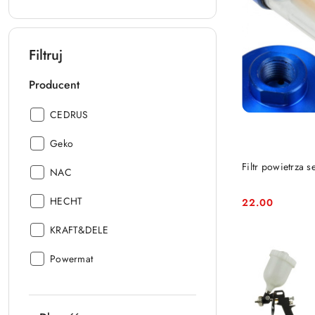
Filtruj
Producent
Producent:
CEDRUS
Producent:
Geko
Filtr powietrza 
Producent:
NAC
Producent:
HECHT
22.00
Cena:
Producent:
KRAFT&DELE
Producent:
Powermat