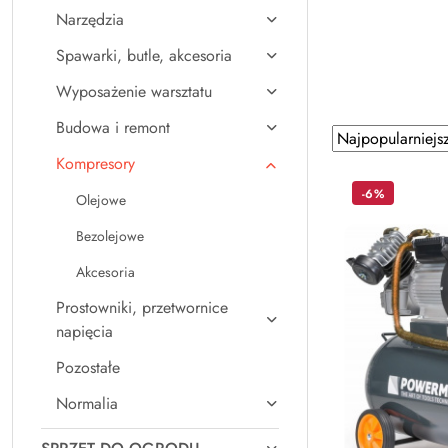
Narzędzia
Spawarki, butle, akcesoria
Wyposażenie warsztatu
Budowa i remont
Zastosowano
Sortuj
według
sortowanie:
Kompresory
Najpopularniejsz
-6%
Olejowe
Bezolejowe
Akcesoria
Prostowniki, przetwornice
napięcia
Pozostałe
Normalia