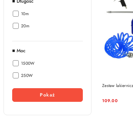
■ Długość
■
10m
Długość:
■
20m
Długość:
■ Moc
■
1500W
Moc:
■
250W
Moc:
Zestaw lakiernic
Pokaż
109.00
Cena: