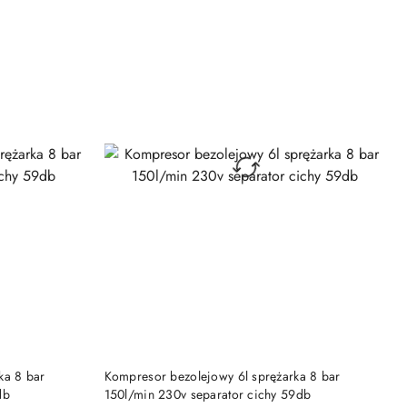
30
dni
przed
obniżką
DO KOSZYKA
ka 8 bar
Kompresor bezolejowy 6l sprężarka 8 bar
db
150l/min 230v separator cichy 59db