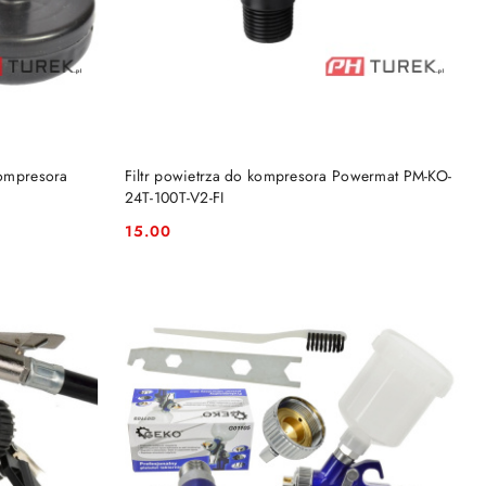
DO KOSZYKA
kompresora
Filtr powietrza do kompresora Powermat PM-KO-
24T-100T-V2-FI
15.00
Cena: