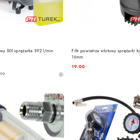
DO KOSZYKA
DO KOSZYKA
wy 50l sprężarka 392 l/min
Filtr powietrza wlotowy sprężarki 
16mm
19.00
Cena:
899