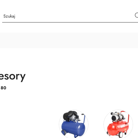
esory
:
80