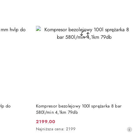
DO KOSZYKA
vlp do
Kompresor bezolejowy 100l sprężarka 8 bar
580l/min 4,1km 79db
2199.00
Cena
Najniższa
Najniższa cena:
2199
promocyjna:
cena
z