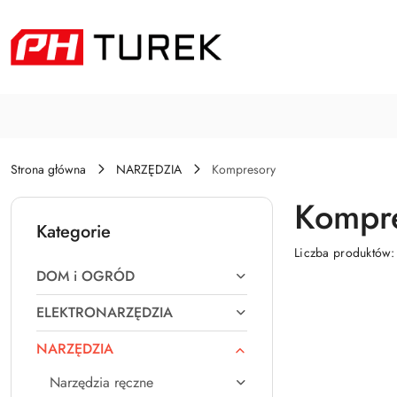
Przejdź do treści głównej
Przejdź do wyszukiwarki
Przejdź do moje konto
Przejdź do menu głównego
Przejdź do stopki
Strona główna
NARZĘDZIA
Kompresory
Kompr
Kategorie
Liczba produktów
DOM i OGRÓD
ELEKTRONARZĘDZIA
NARZĘDZIA
Narzędzia ręczne