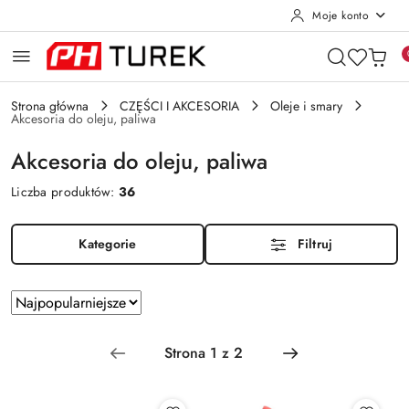
Moje konto
Przejdź do treści głównej
Przejdź do wyszukiwarki
Przejdź do moje konto
Przejdź do menu głównego
Przejdź do stopki
Strona główna
CZĘŚCI I AKCESORIA
Oleje i smary
Akcesoria do oleju, paliwa
Akcesoria do oleju, paliwa
Liczba produktów:
36
Kategorie
Filtruj
Zastosowano
Sortuj
według
sortowanie:
Najpopularniejsze.