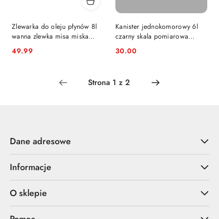
Zlewarka do oleju płynów 8l
Kanister jednokomorowy 6l
wanna zlewka misa miska
czarny skala pomiarowa
zbiornik z korkiem
miarka bańka UN cert. HDPE
49.99
30.00
Cena:
Cena:
Dane adresowe
Informacje
O sklepie