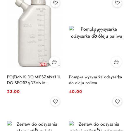
POJEMNIK DO MIESZANKI 1L
Pompka wysysarka odsysarka
DO SPORZĄDZANIA
do oleju paliwa
PALIWOWEJ ZBIORNIK STIHL
23.00
40.00
Cena:
Cena:
HUSQVARNA