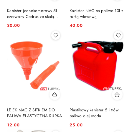
Kanister jednokomorowy 5l
Kanister NAC na paliwo 10l z
czerwony Cedrus ze skalą
rurką wlewową
pomiarową UN cert HDPE
30.00
40.00
Cena:
Cena:
LEJEK NAC Z SITKIEM DO
Plastikowy kanister 5 litrów
PALIWA ELASTYCZNA RURKA
paliwo olej woda
12.00
25.00
Cena:
Cena: