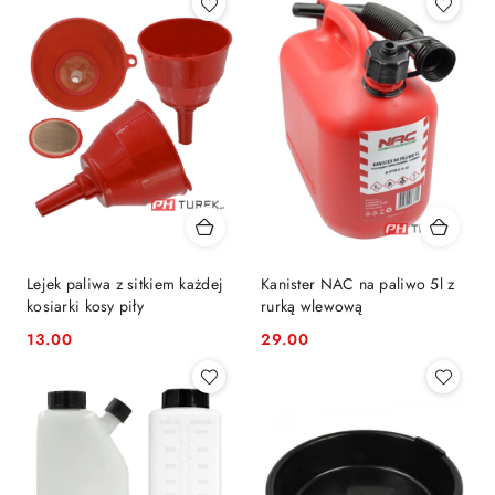
Lejek paliwa z sitkiem każdej
Kanister NAC na paliwo 5l z
kosiarki kosy piły
rurką wlewową
13.00
29.00
Cena:
Cena: