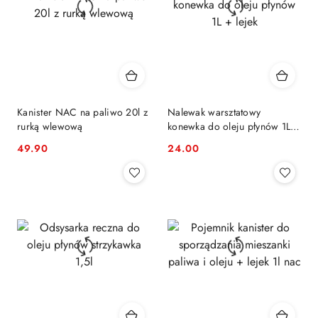
Kanister NAC na paliwo 20l z
Nalewak warsztatowy
rurką wlewową
konewka do oleju płynów 1L +
lejek
49.90
24.00
Cena:
Cena: