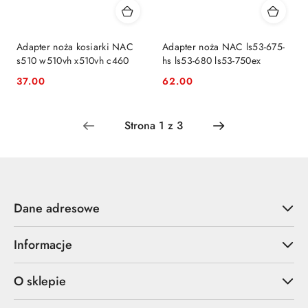
Adapter noża kosiarki NAC
Adapter noża NAC ls53-675-
s510 w510vh x510vh c460
hs ls53-680 ls53-750ex
37.00
62.00
Cena:
Cena:
Dane adresowe
Informacje
O sklepie