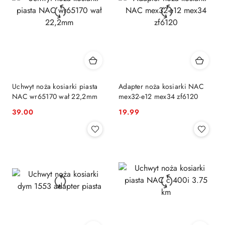
Uchwyt noża kosiarki piasta
Adapter noża kosiarki NAC
NAC wr65170 wał 22,2mm
mex32-e12 mex34 zf6120
39.00
19.99
Cena:
Cena: