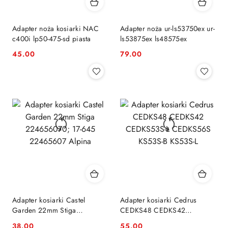
Adapter noża kosiarki NAC
Adapter noża ur-ls53750ex ur-
c400i lp50-475-sd piasta
ls53875ex ls48575ex
45.00
79.00
Cena:
Cena:
Adapter kosiarki Castel
Adapter kosiarki Cedrus
Garden 22mm Stiga
CEDKS48 CEDKS42
224656070; 17-645
CEDKS53S-L CEDKS56S
38.00
55.00