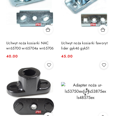
Uchwyt noża kosiarki NAC
Uchwyt noża kosiarki faworyt
wr65700 wr65704a wr65706
lider gyk46 gyk51
40.00
45.00
Cena:
Cena: