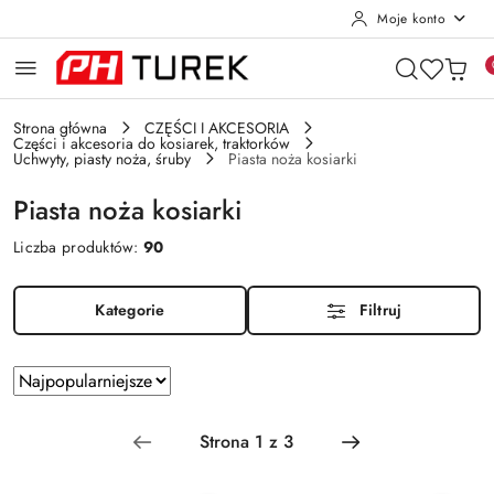
Moje konto
Przejdź do treści głównej
Przejdź do wyszukiwarki
Przejdź do moje konto
Przejdź do menu głównego
Przejdź do stopki
Strona główna
CZĘŚCI I AKCESORIA
Części i akcesoria do kosiarek, traktorków
Uchwyty, piasty noża, śruby
Piasta noża kosiarki
Piasta noża kosiarki
Liczba produktów:
90
Kategorie
Filtruj
Zastosowano
Sortuj
według
sortowanie:
Najpopularniejsze.