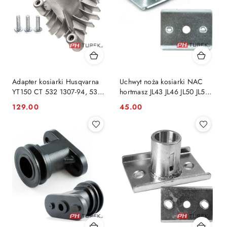
Adapter kosiarki Husqvarna
Uchwyt noża kosiarki NAC
YT150 CT 532 1307-94, 532
hortmasz JL43 JL46 JL50 JL53
1307-94, 532130794
JL56 wał 22.2mm
129.00
45.00
Cena:
Cena: