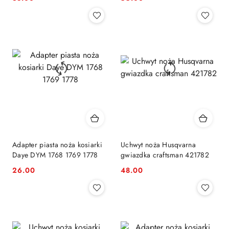
Cena:
Cena:
22465607 Alpina
KS53S-B KS53S-L
Adapter piasta noża kosiarki
Uchwyt noża Husqvarna
Daye DYM 1768 1769 1778
gwiazdka craftsman 421782
26.00
48.00
Cena:
Cena: