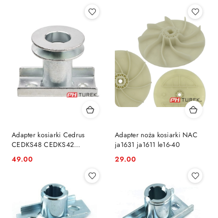
Cena:
Cena:
Adapter kosiarki Cedrus
Adapter noża kosiarki NAC
CEDKS48 CEDKS42
ja1631 ja1611 le16-40
CEDKS53S-L CEDKS56S
49.00
29.00
Cena:
Cena:
KS53S-B KS53S-L