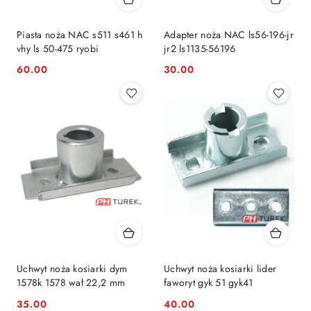
Piasta noża NAC s511 s461 h
Adapter noża NAC ls56-196-jr
vhy ls 50-475 ryobi
jr2 ls1135-56196
60.00
30.00
Cena:
Cena:
Uchwyt noża kosiarki dym
Uchwyt noża kosiarki lider
1578k 1578 wał 22,2 mm
faworyt gyk 51 gyk41
35.00
40.00