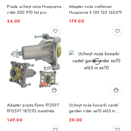
Piasta uchwyt noża Husqvarna
Adapter noża craftsman
rider 850 970 hst pro
Husqvarna lt 120 125 165579
24.00
179.00
Cena:
Cena:
Adapter piasta flymo fl12597
Uchwyt noża kosiarki castel
fll12597 187292 mandrela
garden rider xe70 el63 m
ex70
149.00
20.00
Cena:
Cena: