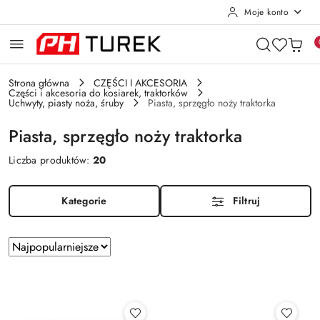
Moje konto
Przejdź do treści głównej
Przejdź do wyszukiwarki
Przejdź do moje konto
Przejdź do menu głównego
Przejdź do stopki
Strona główna
CZĘŚCI I AKCESORIA
Części i akcesoria do kosiarek, traktorków
Uchwyty, piasty noża, śruby
Piasta, sprzęgło noży traktorka
Piasta, sprzęgło noży traktorka
Liczba produktów:
20
Kategorie
Filtruj
Zastosowano
Sortuj
według
sortowanie:
Najpopularniejsze.