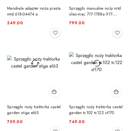
Mandrela adapter noża piasta
Sprzęgło manualne noży mtd
mtd 618-04474 a
oleo-mac 717-1788a 917-
1788a
249.00
799.00
Cena:
Cena:
Sprzęgło noży traktorka castel
Sprzęgło noży traktorka castel
garden stiga el63
garden tc102 tc122 xt170
759.00
749.00
Cena:
Cena: