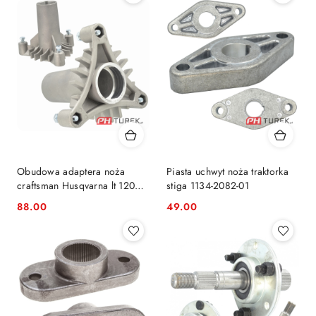
Obudowa adaptera noża
Piasta uchwyt noża traktorka
craftsman Husqvarna lt 120
stiga 1134-2082-01
125
88.00
49.00
Cena:
Cena: