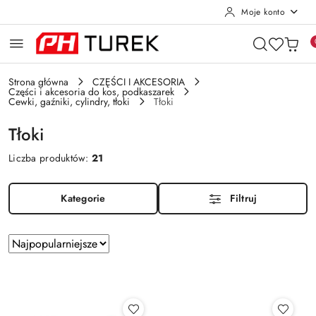
Moje konto
Przejdź do treści głównej
Przejdź do wyszukiwarki
Przejdź do moje konto
Przejdź do menu głównego
Przejdź do stopki
Strona główna
CZĘŚCI I AKCESORIA
Części i akcesoria do kos, podkaszarek
Cewki, gaźniki, cylindry, tłoki
Tłoki
Tłoki
Liczba produktów:
21
Kategorie
Filtruj
Zastosowano
Sortuj
według
sortowanie:
Najpopularniejsze.