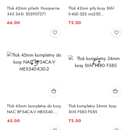
Tłok 42mm pilarki Husqvarna
Tłok 42mm piły kosy Stihl
345 343r 503907371
fr450 025 ms250
11230302002
66.00
72.00
Cena:
Cena:
Tłok 45mm kompletny do kosy
Tłok kompletny 34mm kosy
NAC BP54CA-V MEX540-
Stihl FS80 FS85
K30-2
45.00
72.00
Cena:
Cena: