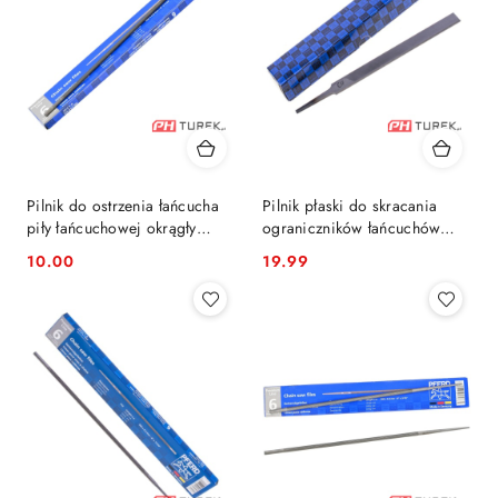
Pilnik do ostrzenia łańcucha
Pilnik płaski do skracania
piły łańcuchowej okrągły
ograniczników łańcuchów
4.0mm pferd
tnących pilarek Pferd
10.00
19.99
Cena:
Cena: