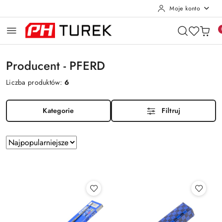
Moje konto
Przejdź do treści głównej
Przejdź do wyszukiwarki
Przejdź do moje konto
Przejdź do menu głównego
Przejdź do stopki
Producent - PFERD
Liczba produktów:
6
Kategorie
Filtruj
Zastosowano
Sortuj
według
sortowanie:
Najpopularniejsze.