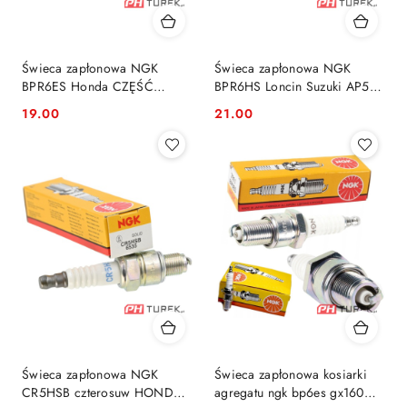
Świeca zapłonowa NGK
Świeca zapłonowa NGK
BPR6ES Honda CZĘŚĆ
BPR6HS Loncin Suzuki AP50
ORYGINALNA GC 160 iGX
LC1P70 EURO V E-5
19.00
21.00
Cena:
Cena:
240 iGX 340
Świeca zapłonowa NGK
Świeca zapłonowa kosiarki
CR5HSB czterosuw HONDA
agregatu ngk bp6es gx160