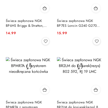
Świeca zapłonowa NGK
Świeca zapłonowa NGK
BP6HS Briggs & Stratton,
BP7ES Loncin G240 G270
Kubota, Mitsubishi, Yahama
G340 G390 G420 1P65 1P70
14.99
15.99
Cena:
Cena:
Świeca zapłonowa NGK
Świeca zapłonowa NGK
BPMR7A z rezystorem
BR2LM do kosiarek(rezys) 802