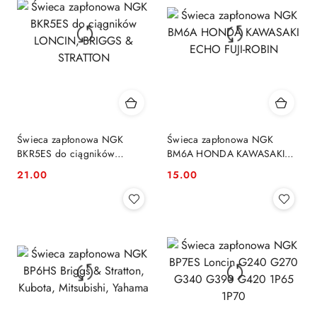
Świeca zapłonowa NGK
Świeca zapłonowa NGK
BKR5ES do ciągników
BM6A HONDA KAWASAKI
LONCIN, BRIGGS &
ECHO FUJI-ROBIN
21.00
15.00
Cena:
Cena:
STRATTON