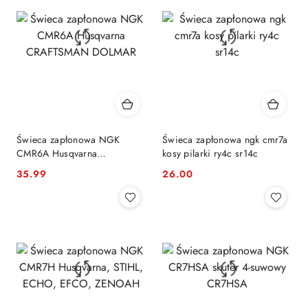
Świeca zapłonowa NGK
Świeca zapłonowa ngk cmr7a
CMR6A Husqvarna
kosy pilarki ry4c sr14c
CRAFTSMAN DOLMAR
35.99
26.00
Cena:
Cena: