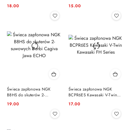
HUSQVARNA JOHN DEERE
18.00
15.00
Cena:
Cena:
Świeca zapłonowa NGK
Świeca zapłonowa NGK
B8HS do skuterów 2-
BCPR6ES Kawasaki V-Twin
suwowych Derbi Cagiva Jawa
Kawasaki FH Series
19.00
17.00
Cena:
Cena:
ECHO