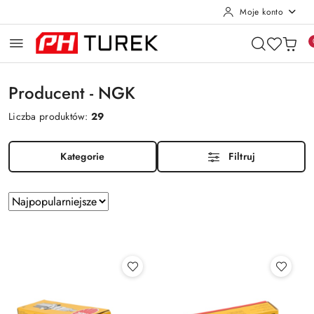
Moje konto
Przejdź do treści głównej
Przejdź do wyszukiwarki
Przejdź do moje konto
Przejdź do menu głównego
Przejdź do stopki
Producent - NGK
Liczba produktów:
29
Kategorie
Filtruj
Zastosowano
Sortuj
według
sortowanie:
Najpopularniejsze.