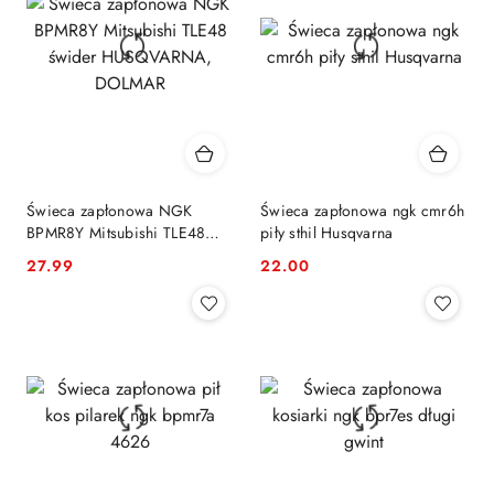
Świeca zapłonowa NGK
Świeca zapłonowa ngk cmr6h
BPMR8Y Mitsubishi TLE48
piły sthil Husqvarna
świder HUSQVARNA,
27.99
22.00
Cena:
Cena:
DOLMAR