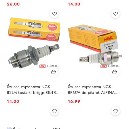
GCV 50, GX 100 STD, GXR
2LCP76F 2P77F 2P80F
26.00
14.00
Cena:
Cena:
120
Świeca zapłonowa NGK
Świeca zapłonowa NGK
B2LM kosiarki briggs GL4RC
BPM7A do pilarek ALPINA,
RJ19LM
DOLMAR, PARTNER
14.00
16.99
Cena:
Cena: