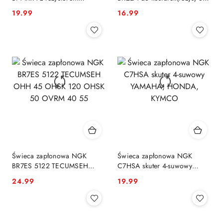
nieodkręcana końcówka
592, RJ 19 LMC
19.99
16.99
Cena:
Cena:
Świeca zapłonowa NGK
Świeca zapłonowa NGK
BR7ES 5122 TECUMSEH
C7HSA skuter 4-suwowy
OHH 45 OHSK 120 OHSK 50
YAMAHA, HONDA, KYMCO
24.99
19.99
Cena:
Cena:
OVRM 40 55