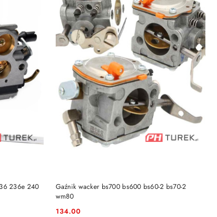
DO KOSZYKA
236 236e 240
Gaźnik wacker bs700 bs600 bs60-2 bs70-2
wm80
134.00
Cena: