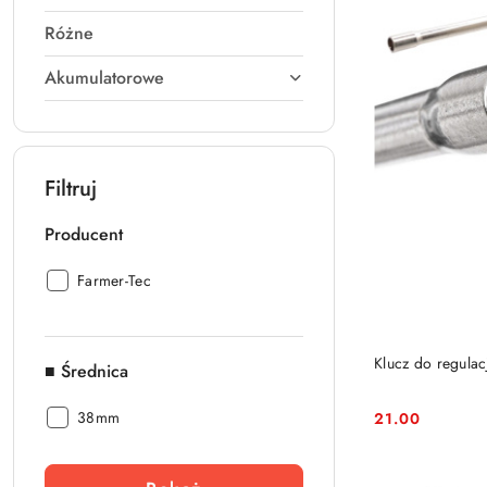
Różne
Akumulatorowe
Filtruj
Producent
Producent:
Farmer-Tec
Klucz do regulac
■ Średnica
■
38mm
21.00
Cena:
Średnica: