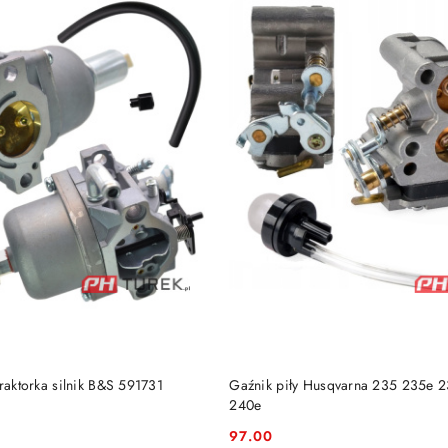
DO KOSZYKA
DO KOSZYKA
traktorka silnik B&S 591731
Gaźnik piły Husqvarna 235 235e 
240e
97.00
Cena: