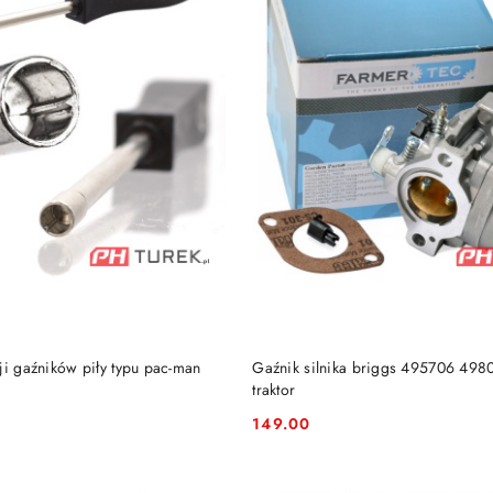
DO KOSZYKA
DO KOSZYKA
ji gaźników piły typu pac-man
Gaźnik silnika briggs 495706 49
traktor
149.00
Cena: