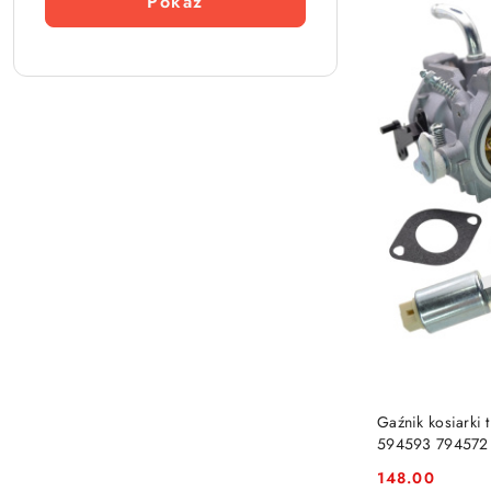
Pokaż
Gaźnik kosiarki 
594593 794572
148.00
Cena: