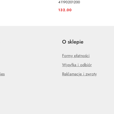
41190201200
132.00
Cena:
e
O sklepie
Formy płatności
Wysyłka i odbiór
ies
Reklamacje i zwroty