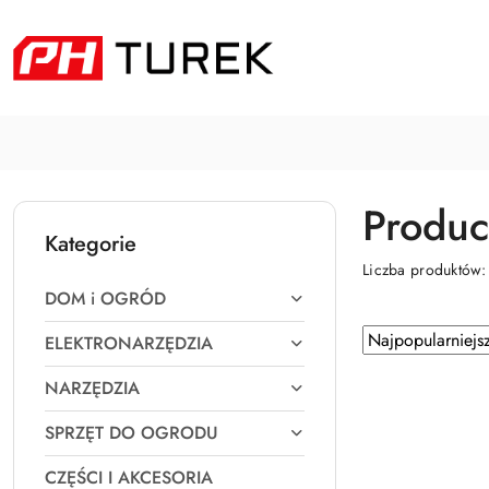
Przejdź do treści głównej
Przejdź do wyszukiwarki
Przejdź do moje konto
Przejdź do menu głównego
Przejdź do stopki
Produc
Kategorie
Liczba produktów
DOM i OGRÓD
Zastosowano
Sortuj
ELEKTRONARZĘDZIA
według
sortowanie:
NARZĘDZIA
Najpopularniejsz
SPRZĘT DO OGRODU
CZĘŚCI I AKCESORIA