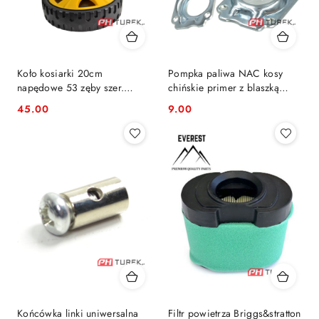
Koło kosiarki 20cm
Pompka paliwa NAC kosy
napędowe 53 zęby szer.
chińskie primer z blaszką
45.5mm
mocującą wykaszarki market
45.00
9.00
Cena:
Cena:
Końcówka linki uniwersalna
Filtr powietrza Briggs&stratton