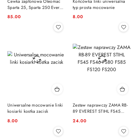
Cewka zapłonowa Oleomac
Końcówka linki uniwersalna
Sparta 25, Sparta 250 Everest
typ prosta mocowanie
2501009R
85.00
8.00
Cena:
Cena:
Uniwersalne mocowanie linki
Zestaw naprawczy ZAMA RB-
kosiarki kostka zacisk
89 EVEREST STIHL FS45
FS46 FS80 FS85 FS120
8.00
24.00
Cena:
Cena:
FS200