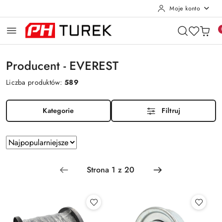
Moje konto
Przejdź do treści głównej
Przejdź do wyszukiwarki
Przejdź do moje konto
Przejdź do menu głównego
Przejdź do stopki
Producent - EVEREST
Liczba produktów:
589
Kategorie
Filtruj
Zastosowano
Sortuj
według
sortowanie:
Najpopularniejsze.