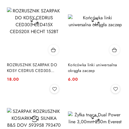
ROZRUSZNIK SZARPAK DO
Końcówka linki uniwersalna
KOSY CEDRUS CED305
okrągła zaczep
CED415X CED520X HECHT
18.00
6.00
Cena:
Cena:
152BT