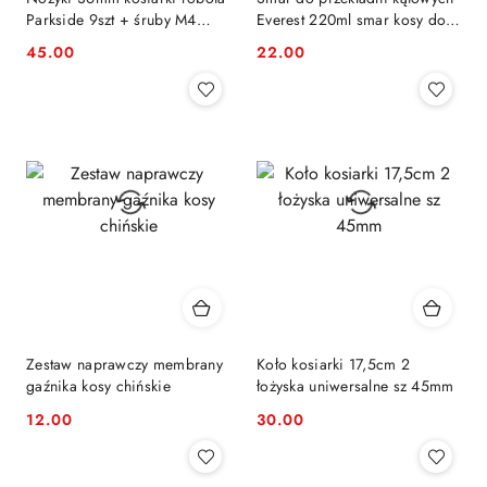
Parkside 9szt + śruby M4
Everest 220ml smar kosy do
oraz M5
przekładni kątowej
45.00
22.00
Cena:
Cena:
Zestaw naprawczy membrany
Koło kosiarki 17,5cm 2
gaźnika kosy chińskie
łożyska uniwersalne sz 45mm
12.00
30.00
Cena:
Cena: