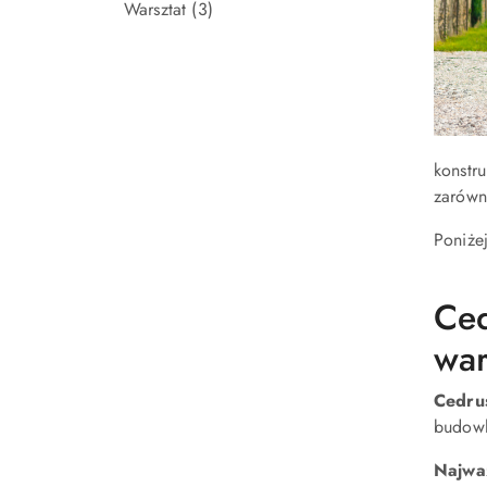
Warsztat
(3)
konstr
zarówn
Poniże
Ced
wa
Cedru
budowl
Najważ