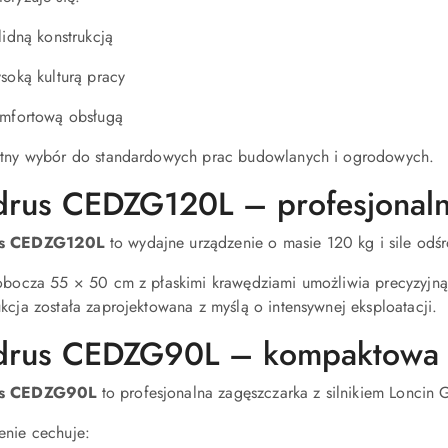
lidną konstrukcją
soką kulturą pracy
mfortową obsługą
etny wybór do standardowych prac budowlanych i ogrodowych.
rus CEDZG120L – profesjonaln
s CEDZG120L
to wydajne urządzenie o masie 120 kg i sile od
robocza 55 × 50 cm z płaskimi krawędziami umożliwia precyzyjną
kcja została zaprojektowana z myślą o intensywnej eksploatacji.
drus CEDZG90L – kompaktowa
s CEDZG90L
to profesjonalna zagęszczarka z silnikiem Lonci
enie cechuje: