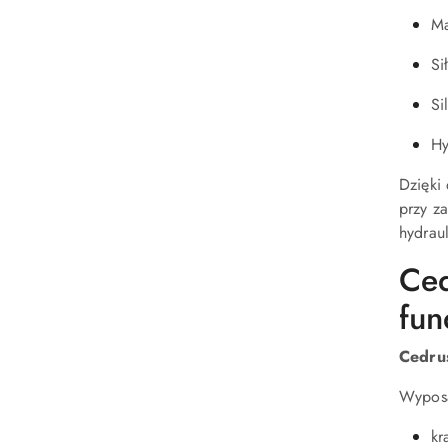
Ma
Si
Si
Hy
Dzięki 
przy z
hydrau
Ced
fun
Cedru
Wyposa
kr