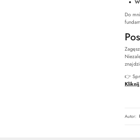
Wi
Do mni
fundam
Pos
Zagęsz
Niezal
znajdz
👉 Spra
Kliknij
Autor: