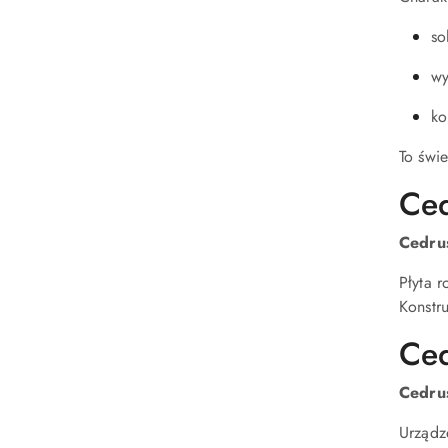
so
wy
ko
To świ
Ced
Cedru
Płyta 
Konstru
Ce
Cedru
Urządz