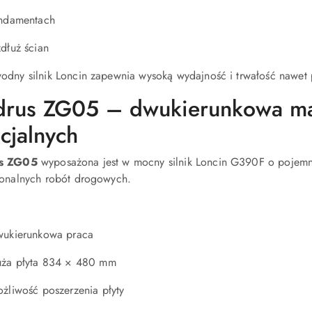
ndamentach
dłuż ścian
odny silnik Loncin zapewnia wysoką wydajność i trwałość nawet 
drus ZG05 – dwukierunkowa ma
cjalnych
s ZG05
wyposażona jest w mocny silnik Loncin G390F o pojemn
jonalnych robót drogowych.
ukierunkowa praca
ża płyta 834 × 480 mm
żliwość poszerzenia płyty