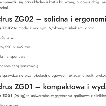
ie sprawdzi się przy układaniu kostki brukowej, budowie dróg, p
zchni.
rus ZG02 – solidna i ergonom
s ZG02
to model z mocnym, 6,5-konnym silnikiem Loncin.
ażona w:
ytę 520 × 445 mm
ła transportowe
gonomiczną konstrukcję
ie sprawdza się przy robotach drogowych, układaniu kostki brukow
rus ZG01 – kompaktowa i wyd
s ZG01
(96 kg) to uniwersalna zagęszczarka spalinowa z silniki
eryzuje się: