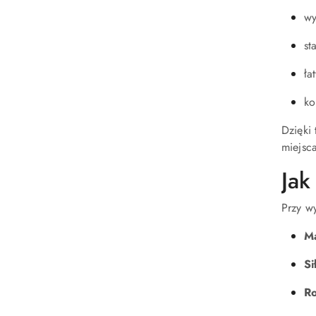
wy
st
ła
ko
Dzięki
miejsca
Jak
Przy w
M
Si
Ro