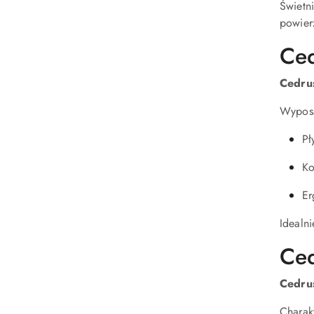
Świetn
powier
Ced
Cedru
Wypos
Pł
Ko
Er
Idealn
Ced
Cedru
Charakt