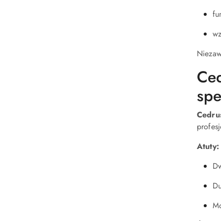
fu
wz
Niezaw
Ce
spe
Cedru
profes
Atuty:
Dw
Du
Mo