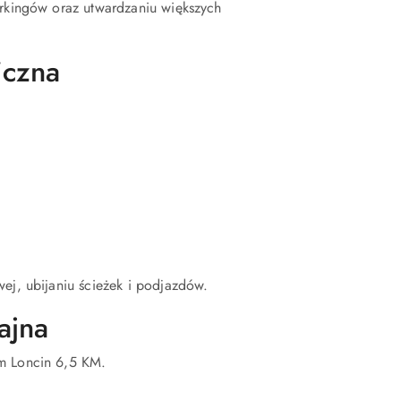
arkingów oraz utwardzaniu większych
iczna
ej, ubijaniu ścieżek i podjazdów.
ajna
em Loncin 6,5 KM.