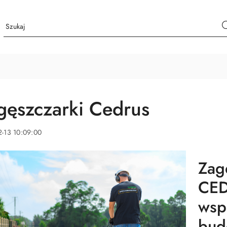
gęszczarki Cedrus
-13 10:09:00
Zag
CED
wsp
bud