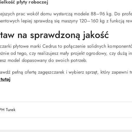
elkość płyty roboczej
ejszych prac wokół domu wystarczą modele 88–96 kg. Do profes
entowych lepiej sprawdzą się maszyny 120–160 kg z funkcją rew
taw na sprawdzoną jakość
czarki płytowe marki Cedrus to połączenie solidnych komponentów
eżnie od tego, czy realizujesz mały projekt ogrodowy, czy dużą 
iesz model dopasowany do swoich potrzeb.
wdź pełną ofertę zagęszczarek i wybierz sprzęt, który zapewni tr
 tutaj
PH Turek