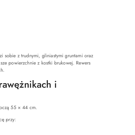
i sobie z trudnymi, gliniastymi gruntami oraz
ze powierzchnie z kostki brukowej. Rewers
ch.
rawężnikach i
boczą 55 × 44 cm.
cę przy: