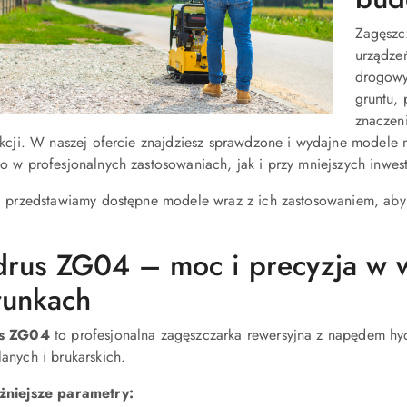
Zagęszc
urządze
drogowy
gruntu, 
znaczeni
ukcji. W naszej ofercie znajdziesz sprawdzone i wydajne modele
o w profesjonalnych zastosowaniach, jak i przy mniejszych inwes
j przedstawiamy dostępne modele wraz z ich zastosowaniem, aby
rus ZG04 – moc i precyzja w 
runkach
s ZG04
to profesjonalna zagęszczarka rewersyjna z napędem hy
anych i brukarskich.
niejsze parametry: