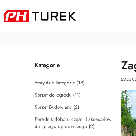
Przejdź do treści głównej
Przejdź do wyszukiwarki
Przejdź do moje konto
Przejdź do menu głównego
Przejdź do stopki
Za
Kategorie
2026-02
Wszystkie kategorie
(18)
Sprzęt do ogrodu
(11)
Sprzęt Budowlany
(2)
Poradnik doboru części i akcesoriów
do sprzętu ogrodniczego
(2)