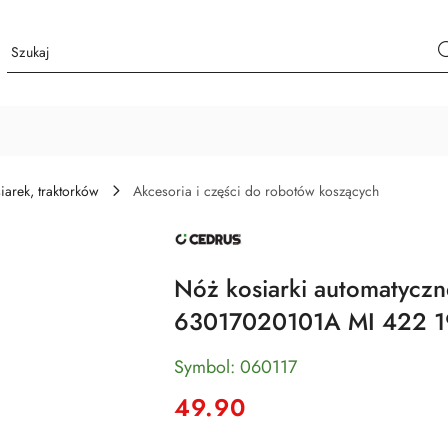
iarek, traktorków
Akcesoria i części do robotów koszących
NAZWA
PRODUCENTA:
CEDRUS
Nóż kosiarki automatyczn
63017020101A MI 422 1
Symbol:
060117
cena:
49.90