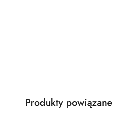
Produkty
Produkty powiązane
o
statusie: