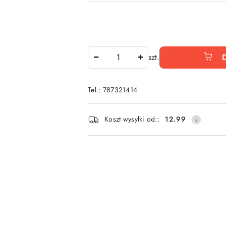
Ilość
szt.
Tel.: 787321414
Dostępność
Koszt wysyłki od::
12.99
i
dostawa