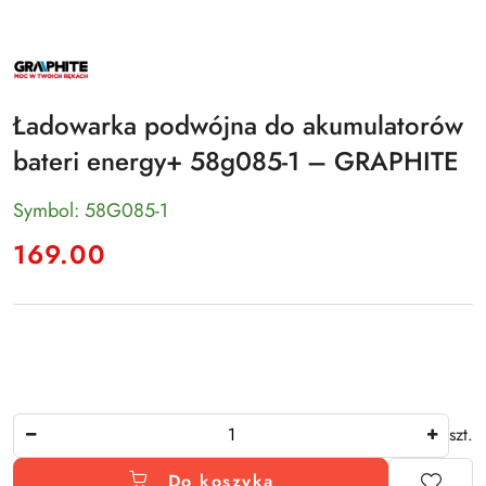
NAZWA
PRODUCENTA:
GRAPHITE
Ładowarka podwójna do akumulatorów
bateri energy+ 58g085-1 – GRAPHITE
Symbol:
58G085-1
cena:
169.00
Ilość
szt.
Do koszyka