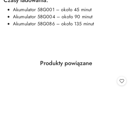
Czasy ładowania:
Akumulator 58G001 – około 45 minut
Akumulator 58G004 – około 90 minut
Akumulator 58G086 – około 135 minut
Produkty
Produkty powiązane
Pomiń karuzelę produktów
o
statusie: