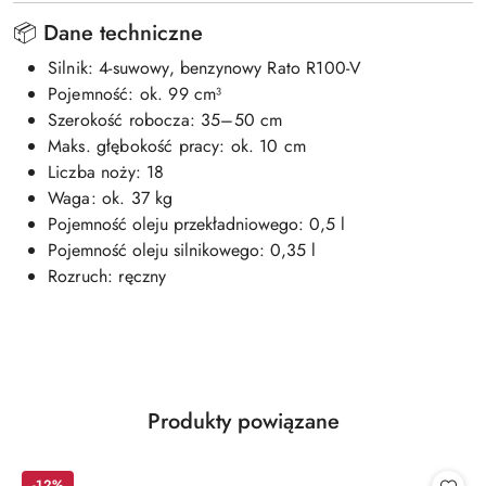
📦 Dane techniczne
Silnik: 4-suwowy, benzynowy Rato R100-V
Pojemność: ok. 99 cm³
Szerokość robocza: 35–50 cm
Maks. głębokość pracy: ok. 10 cm
Liczba noży: 18
Waga: ok. 37 kg
Pojemność oleju przekładniowego: 0,5 l
Pojemność oleju silnikowego: 0,35 l
Rozruch: ręczny
Produkty
Produkty powiązane
Pomiń karuzelę produktów
o
statusie:
-12%