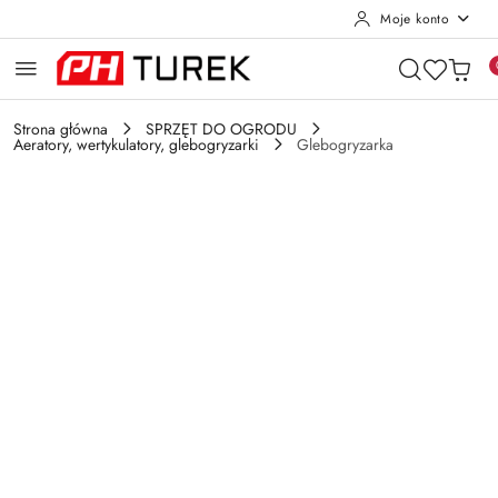
Moje konto
Przejdź do treści głównej
Przejdź do wyszukiwarki
Przejdź do moje konto
Przejdź do menu głównego
Przejdź do opisu produktu
Przejdź do stopki
Strona główna
SPRZĘT DO OGRODU
Aeratory, wertykulatory, glebogryzarki
Glebogryzarka