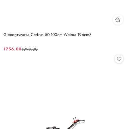
Glebogryzarka Cedrus 50-100cm Weima 196cm3
1756.00
1999.00
Cena
Cena
promocyjna:
przed
promocją: