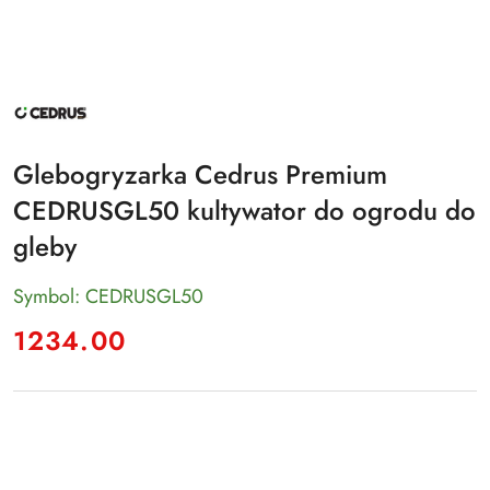
NAZWA
PRODUCENTA:
CEDRUS
Glebogryzarka Cedrus Premium
CEDRUSGL50 kultywator do ogrodu do
gleby
Symbol:
CEDRUSGL50
cena:
1234.00